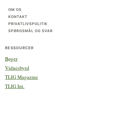
OM OS
KONTAKT
PRIVATLIVSPOLITIK
SPØRGSMÅL OG SVAR
RESSOURCER
Bøger
Vidnesbyrd
TLIG Magazine
TLIG Int.
ENGAGEMENT
Enhed blandt kirkerne
Pilgrimsrejser