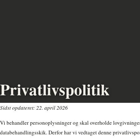
Privatlivspolitik
Sidst opdateret: 22. april 2026
Vi behandler personoplysninger og skal overholde lovgivninge
databehandlingsskik. Derfor har vi vedtaget denne privatlivspoli