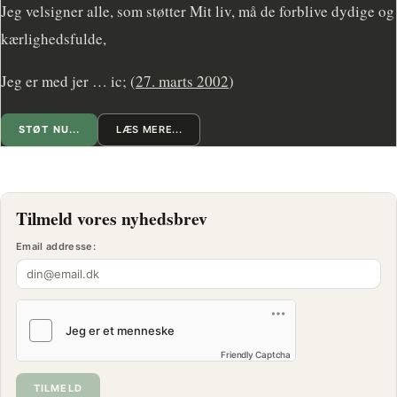
Jeg velsigner alle, som støtter Mit liv, må de forblive dydige og
kærlighedsfulde,
Jeg er med jer … ic; (
27. marts 2002
)
STØT NU...
LÆS MERE...
Tilmeld vores nyhedsbrev
Email addresse:
Friendly Captcha
TILMELD