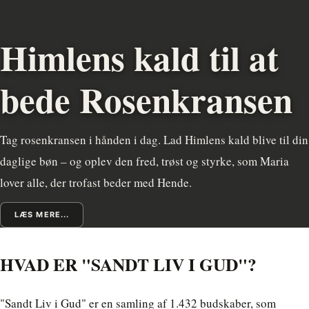
Himlens kald til at
bede Rosenkransen
Tag rosenkransen i hånden i dag. Lad Himlens kald blive til din
daglige bøn – og oplev den fred, trøst og styrke, som Maria
lover alle, der trofast beder med Hende.
LÆS MERE...
HVAD ER "SANDT LIV I GUD"?
"Sandt Liv i Gud" er en samling af 1.432 budskaber, som