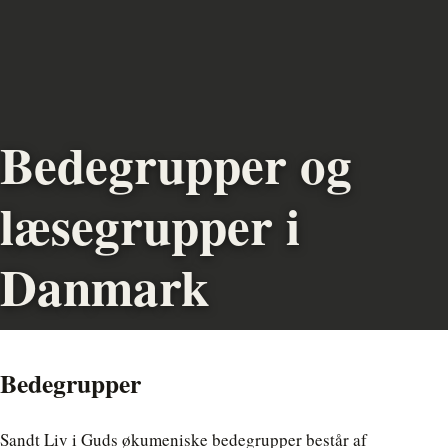
Bedegrupper og
læsegrupper i
Danmark
Bedegrupper
Sandt Liv i Guds økumeniske bedegrupper består af